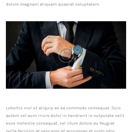
dolore magnam aliquam quaerat voluptatem.
Lobortis nisl ut aliquip ex ea commodo consequat. Duis
autem vel eum iriure dolor in hendrerit in vulputate velit
esse molestie consequat, vel illum dolore eu feugiat
nulla facilisis at vero eros et accumsan et iusto odio