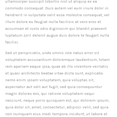
ullamcorper suscipit lobortis nisl ut aliquip ex ea
commodo consequat. Duis autem vel eum iriure dolor in
hendrerit in vulputate velit esse molestie consequat, vel
illum dolore eu feugiat nulla facilisis at vero eros et
accumsan et iusto odio dignissim qui blandit praesent
luptatum zzril delenit augue duis dolore te feugait nulla
facilisi.
Sed ut perspiciatis, unde omnis iste natus error sit
voluptatem accusantium doloremque laudantium, totam
rem aperiam eaque ipsa, quae ab illo inventore veritatis
et quasi architecto beatae vitae dicta sunt, explicabo.
nemo enim ipsam voluptatem, quia voluptas sit,
aspernatur aut odit aut fugit, sed quia consequuntur
magni dolores eos, qui ratione voluptatem sequi
nesciunt, neque porro quisquam est, qui dolorem ipsum,
quia dolor sit, amet, consectetur, adipisci velit, sed quia
non numquam eius modi tempora incidunt, ut labore et