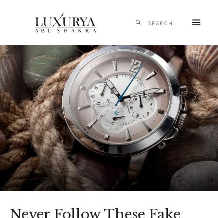
HOME
CARTIER
IWC
SCHAFFHAUSEN
PANERAI
TAG HEUER
MONTBLANC
MESSIKA
S.T. DUPONT
CONTACTS
Never Follow These Fake