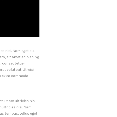
es nisi. Nam eget dui.
o, sit amet adipiscing
, consectetuer
at volutpat. Ut wisi
uip ex ea commodo
. Etiam ultricies nisi
 ultricies nisi. Nam
as tempus, tellus eget