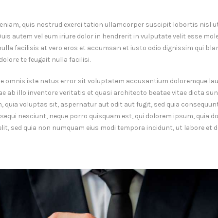
eniam, quis nostrud exerci tation ullamcorper suscipit lobortis nisl ut
 autem vel eum iriure dolor in hendrerit in vulputate velit esse mole
 nulla facilisis at vero eros et accumsan et iusto odio dignissim qui b
olore te feugait nulla facilisi.
nde omnis iste natus error sit voluptatem accusantium doloremque l
e ab illo inventore veritatis et quasi architecto beatae vitae dicta su
quia voluptas sit, aspernatur aut odit aut fugit, sed quia consequun
sequi nesciunt, neque porro quisquam est, qui dolorem ipsum, quia dol
velit, sed quia non numquam eius modi tempora incidunt, ut labore e