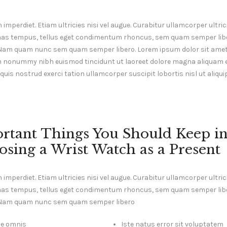
mperdiet. Etiam ultricies nisi vel augue. Curabitur ullamcorper ultrici
as tempus, tellus eget condimentum rhoncus, sem quam semper liber
Nam quam nunc sem quam semper libero. Lorem ipsum dolor sit amet
am nonummy nibh euismod tincidunt ut laoreet dolore magna aliquam er
uis nostrud exerci tation ullamcorper suscipit lobortis nisl ut aliq
rtant Things You Should Keep i
sing a Wrist Watch as a Present
mperdiet. Etiam ultricies nisi vel augue. Curabitur ullamcorper ultrici
as tempus, tellus eget condimentum rhoncus, sem quam semper liber
 Nam quam nunc sem quam semper libero
de omnis
Iste natus error sit voluptatem