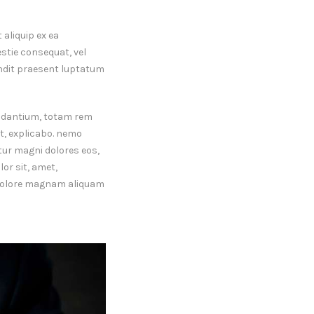
 aliquip ex ea
stie consequat, vel
landit praesent luptatum
audantium, totam rem
nt, explicabo. nemo
tur magni dolores eos,
or sit, amet,
t dolore magnam aliquam