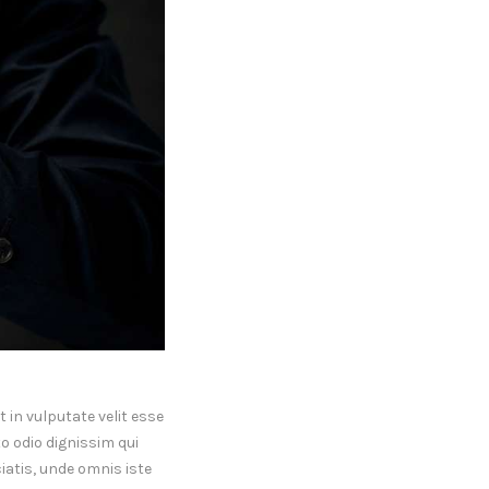
 in vulputate velit esse
to odio dignissim qui
ciatis, unde omnis iste