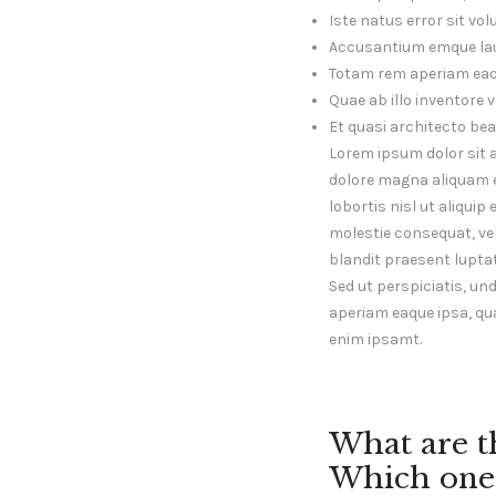
Iste natus error sit vo
Accusantium emque la
Totam rem aperiam eaq
Quae ab illo inventore v
Et quasi architecto bea
Lorem ipsum dolor sit 
dolore magna aliquam er
lobortis nisl ut aliqui
molestie consequat, vel 
blandit praesent lupta
Sed ut perspiciatis, u
aperiam eaque ipsa, qua
enim ipsamt.
What are t
Which one 