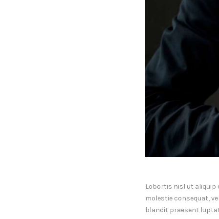
Lobortis nisl ut aliqui
molestie consequat, vel 
blandit praesent luptatu