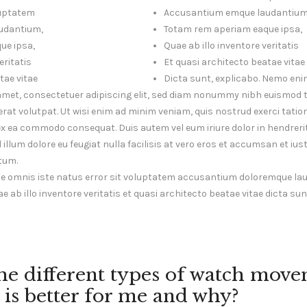
luptatem
Accusantium emque laudantium
udantium,
Totam rem aperiam eaque ipsa,
ue ipsa,
Quae ab illo inventore veritatis
eritatis
Et quasi architecto beatae vitae
tae vitae
Dicta sunt, explicabo. Nemo en
amet, consectetuer adipiscing elit, sed diam nonummy nibh euismod t
at volutpat. Ut wisi enim ad minim veniam, quis nostrud exerci tatio
p ex ea commodo consequat. Duis autem vel eum iriure dolor in hendrerit
illum dolore eu feugiat nulla facilisis at vero eros et accumsan et ius
tum.
nde omnis iste natus error sit voluptatem accusantium doloremque l
e ab illo inventore veritatis et quasi architecto beatae vitae dicta su
he different types of watch move
is better for me and why?