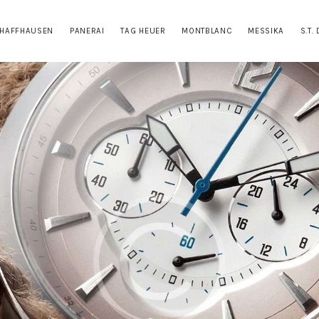
HOME
CHAFFHAUSEN
PANERAI
TAG HEUER
MONTBLANC
MESSIKA
S.T.
CARTIER
IWC SCHAFFHAUSEN
PANERAI
TAG HEUER
MONTBLANC
MESSIKA
S.T. DUPONT
CONTACTS