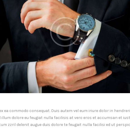
p ex ea commodo consequat. Duis autem vel eum iriure dolor in hendrerit
illum dolore eu feugiat nulla facilisis at vero eros et accumsan et ius
m zzril delenit augue duis dolore te feugait nulla facilisi ed ut perspi