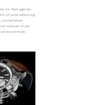
es nisi. Nam eget dui.
o, sit amet adipiscing
, consectetuer
at volutpat. Ut wisi
uip ex ea commodo