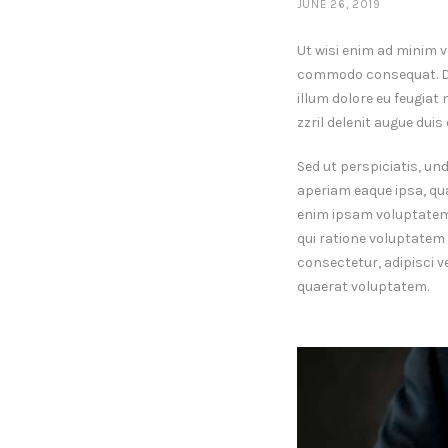
JUNE 26, 2019
Ut wisi enim ad minim v
commodo consequat. Duis
illum dolore eu feugiat
zzril delenit augue duis d
Sed ut perspiciatis, u
aperiam eaque ipsa, qua
enim ipsam voluptatem, 
qui ratione voluptatem 
consectetur, adipisci 
quaerat voluptatem.