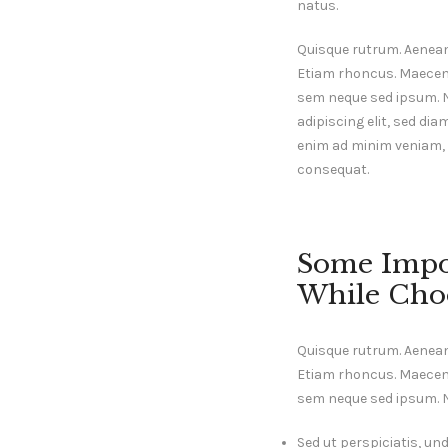
natus.
Quisque rutrum. Aenean i
Etiam rhoncus. Maecen
sem neque sed ipsum. 
adipiscing elit, sed di
enim ad minim veniam, q
consequat.
Some Impo
While Choo
Quisque rutrum. Aenean i
Etiam rhoncus. Maecen
sem neque sed ipsum.
Sed ut perspiciatis, un