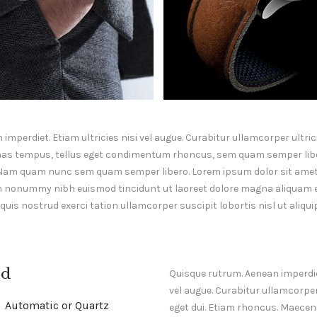
mperdiet. Etiam ultricies nisi vel augue. Curabitur ullamcorper ultrici
as tempus, tellus eget condimentum rhoncus, sem quam semper liber
Nam quam nunc sem quam semper libero. Lorem ipsum dolor sit amet
am nonummy nibh euismod tincidunt ut laoreet dolore magna aliquam er
uis nostrud exerci tation ullamcorper suscipit lobortis nisl ut aliq
d
Quisque rutrum. Aenean imperdiet
vel augue. Curabitur ullamcorper
Automatic or Quartz
eget dui. Etiam rhoncus. Maecen