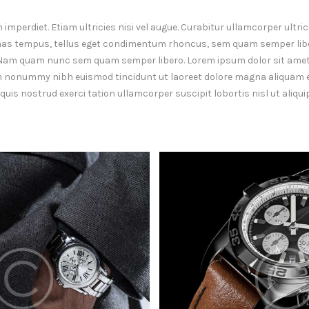
mperdiet. Etiam ultricies nisi vel augue. Curabitur ullamcorper ultrici
as tempus, tellus eget condimentum rhoncus, sem quam semper liber
Nam quam nunc sem quam semper libero. Lorem ipsum dolor sit amet
am nonummy nibh euismod tincidunt ut laoreet dolore magna aliquam er
uis nostrud exerci tation ullamcorper suscipit lobortis nisl ut aliq