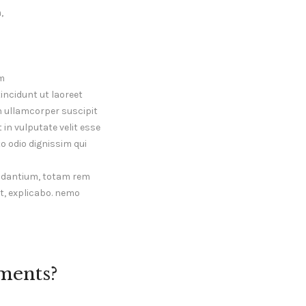
,
im
incidunt ut laoreet
n ullamcorper suscipit
 in vulputate velit esse
to odio dignissim qui
audantium, totam rem
nt, explicabo. nemo
ments?