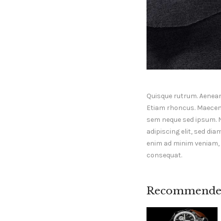
Quisque rutrum. Aenean i
Etiam rhoncus. Maecen
sem neque sed ipsum. 
adipiscing elit, sed di
enim ad minim veniam, q
consequat.
Recommende