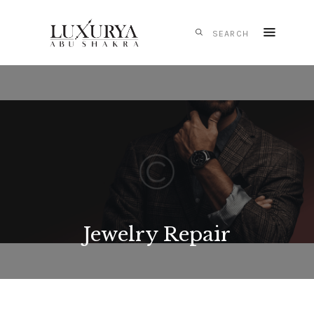
HOME
CARTIER
IWC
SCHAFFHAUSEN
PANERAI
TAG HEUER
MONTBLANC
Jewelry Repair
MESSIKA
S.T. DUPONT
CONTACTS